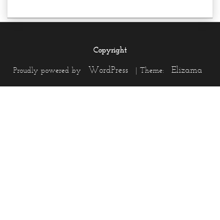
Copyright
WordPress
Elizama
Proudly powered by
|
Theme: